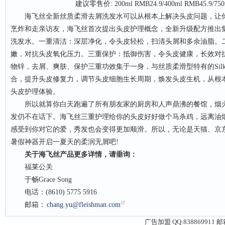
建议零售价: 200ml RMB24.9/400ml RMB45.9/750
海飞丝全新丝质柔滑去屑洗发水可以从根本上解决头皮问题，让你
烹炸和走亲访友，海飞丝首次提出头皮护理概念，全新升级配方推出
洗发水。一重清洁：深层净化，令头皮轻松，扫清头屑和多余油脂。
嫩，对抗头皮氧化压力。三重保护：抵御伤害，令头皮健康，长效对
物锌，去屑、爽肤、保护三重功效集于一身，与丝质柔滑型特有的Silky Pr
合，提升头皮修复力，调节头皮细胞生长周期，焕发头皮生机，从根
头皮护理体验。
所以就算你白天跑遍了所有朋友家的厨房和人声鼎沸的餐馆，烟火
发仍不在话下。海飞丝三重护理给你的头皮好好做个马杀鸡，远离油
感受到你对它的爱，秀发也会变得更加顺滑。所以，无论是天猫、京
暑假神器开启一夏天的柔润无屑吧!
关于海飞丝产品更多详情，请垂询：
福莱公关
于畅Grace Song
电话：(8610) 5775 5916
邮箱：
chang.yu@fleishman.com
广告加盟 QQ:838869911 邮