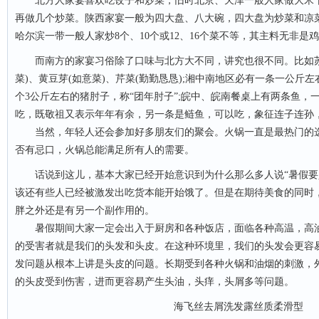
北方人家宴喜欢吃饺子和炒菜，旧时北京、天津一般人家做大米干
再做几个炒菜。陕西家宴一般为四大盘、八大碗，四大盘为炒菜和凉
哈尔滨一带一般人家炒8个、10个或12、16个菜不等，其主料无非是
而南方的家宴习俗除了口味与北方大不同，讲究也很不同。比如苏
菜)、黄豆芽(如意菜)、芹菜(勤勤恳恳);湘中南地区必有一条一公斤左
个3公斤左右的猪肘子，称“团年肘子”;皖中、皖南餐桌上有两条鱼，
吃，既敬祖又表示年年有余，另一条是鲢鱼，可以吃，象征连子连孙
当然，年轻人还会参加好多朋友们的聚会。火锅一直是最热门的选
否有忌口，火锅总能满足所有人的需要。
话说到这儿，基本大家已经开始意识到为什么那么多人说“暑假要
该还有些人已经被激发出吃货本能开始饿了。但是在期待美食的同时
胖之外还是有另一个副作用的。
暑假期间大家一定会出入于厨房和各种饭店，面临各种高温，高油
的受害者就是我们的头发和头皮。在这种环境里，我们的头发会更容
发问题从根本上讲是头皮的问题。长期受到各种火锅和油烟的刺激，
的头皮受到伤害，进而更容易产生头油，头痒，头屑多等问题。
海飞丝去屑洗发露丝质柔滑型