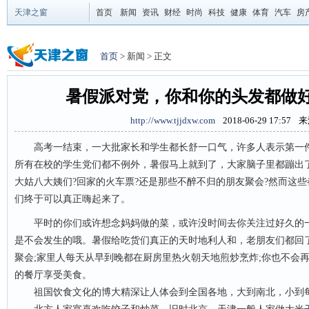
天津之窗
首页
新闻
资讯
财经
时尚
科技
健康
体育
汽车
房
首页
> 新闻 > 正文
暑假派对党，你和你的头发都做
http://www.tjjdxw.com
2018-06-29 17:57
来
高考一结束，一大批家长和学生都长舒一口气，许多人表示第一件
所有在校的学生党们都不例外，暑假马上就到了，大家脑子里都蹦出
大姑八大姨们?回家的火车票?还是那些不醉不归的朋友聚会?然而这
们终于可以真正嗨起来了。
平时的你们或许想念妈妈做的菜，或许没时间去你关注过好久的一
是不会发生的哦。暑假给吃货们真正的天时地利人和，老朋友们都回
聚会;家里人每天从早到晚都在厨房里热火朝天地煎炒烹炸;你也不会
的餐厅享受美食。
祖国饮食文化的博大精深让人体会到全国各地，大到南北，小到