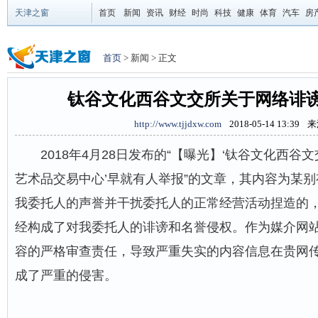
天津之窗
首页
新闻
资讯
财经
时尚
科技
健康
体育
汽车
房
首页
> 新闻 > 正文
钛谷文化西谷文交所关于网络诽
http://www.tjjdxw.com
2018-05-14 13:39
来
2018年4月28日发布的“【曝光】‘钛谷文化西谷
艺术品交易中心’早就有人举报”的文章，其内容为某
我委托人的声誉并干扰委托人的正常经营活动捏造的
经构成了对我委托人的诽谤和名誉侵权。作为媒介网
容的严格审查责任，导致严重失实的内容信息在贵网
成了严重的侵害。