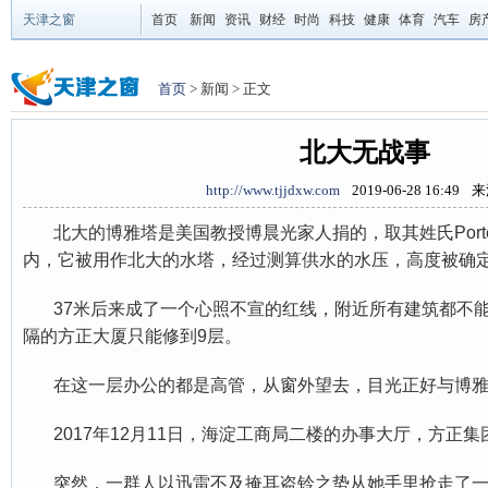
天津之窗
首页
新闻
资讯
财经
时尚
科技
健康
体育
汽车
房
首页
> 新闻 > 正文
北大无战事
http://www.tjjdxw.com
2019-06-28 16:49
来
北大的博雅塔是美国教授博晨光家人捐的，取其姓氏Port
内，它被用作北大的水塔，经过测算供水的水压，高度被确定
37米后来成了一个心照不宣的红线，附近所有建筑都不
隔的方正大厦只能修到9层。
在这一层办公的都是高管，从窗外望去，目光正好与博
2017年12月11日，海淀工商局二楼的办事大厅，方正
突然，一群人以迅雷不及掩耳盗铃之势从她手里抢走了