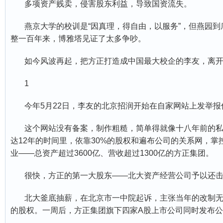
多项资产贱卖，侵害股东利益，导致国资流失。
燕京大学的校训是“因真理，得自由，以服务”，但燕园
整一百年来，博雅塔见证了太多争吵。
如今风波再起，把方正打造成中国最大校企的李友，离
1
今年5月22日，李友的北京招润开始在自家网站上发举报
这个网站没有备案，制作粗糙，简单得就像十八年前的
达12年的时间里，依靠30%的股权和遍布公司的关系网，
业——总资产超过3600亿、营收超过1300亿的方正集团。
很快，方正的第一大股东——北大资产经营公司予以还
北大釜底抽薪，在北京市一中院起诉，主张当年的改制
的股权。一周后，方正集团旗下四家A股上市公司同时发布