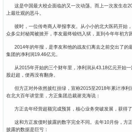
这是中国最大校企面临的又一次动荡。而上一次发生在20
上最壮观的恶斗。
彼时，一位传奇商人举报李友。从小小的北大医药开始
众多尘封秘闻被掀开，李友最终锒铛入狱，直到今年年初方
2014年的年报，是李友和他的战友们离去之前交出了的
集团的净利润19.46亿元。
从2015年开始的三个财年里，净利润从43.18亿元开始
股赶超，便再没有翻身。
但方正对外依然披红挂绿，宣称2015至2018年累计净利润
在北大百年讲堂里，方正集团总裁谢克海说：
方正去年经营超额完成预算，核心业务突破发展，获得
这和方正发债时披露的数字完全不同。去年10月份，方
披露的数据是巨亏：