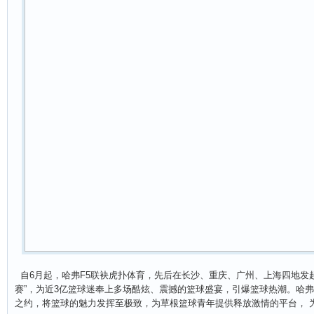
自6月起，哈弗F5联袂虎扑体育，先后在长沙、重庆、广州、上海四地发起
赛”，为近3亿篮球迷奉上多场酷炫、震撼的篮球盛宴，引爆篮球热潮。哈弗
之约，将篮球的魅力发挥至极致，为草根篮球青年提供释放激情的平台， 