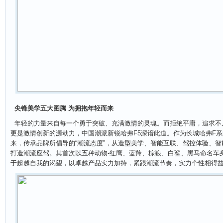
尖锋美学五大图腾 为拥抱年轻而来
年轻的力量来自每一个勇于突破、充满激情的灵魂。而拒绝平庸，追求不
更是激情创新的源动力，中国潮派新锐哈弗F5深谙此道。作为长城哈弗F系
来，传承品牌所倡导的“潮流态度”，从造型美学、智能互联、驾控体验、
打造潮流座驾。其首次以五种动物-红鹰、蓝羚、棕狼、白鲨、黑马命名车
于超越自我的渴望，以卓越产品实力加持，紧跟潮流节奏，实力个性相得