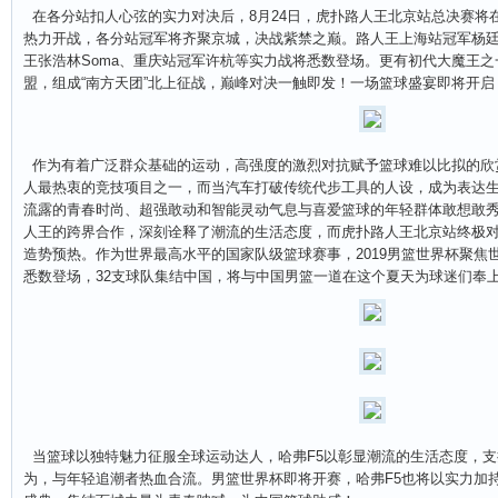
在各分站扣人心弦的实力对决后，8月24日，虎扑路人王北京站总决赛将
热力开战，各分站冠军将齐聚京城，决战紫禁之巅。路人王上海站冠军杨
王张浩林Soma、重庆站冠军许杭等实力战将悉数登场。更有初代大魔王之一
盟，组成“南方天团”北上征战，巅峰对决一触即发！一场篮球盛宴即将开
作为有着广泛群众基础的运动，高强度的激烈对抗赋予篮球难以比拟的欣
人最热衷的竞技项目之一，而当汽车打破传统代步工具的人设，成为表达生
流露的青春时尚、超强敢动和智能灵动气息与喜爱篮球的年轻群体敢想敢秀
人王的跨界合作，深刻诠释了潮流的生活态度，而虎扑路人王北京站终极对决
造势预热。作为世界最高水平的国家队级篮球赛事，2019男篮世界杯聚焦
悉数登场，32支球队集结中国，将与中国男篮一道在这个夏天为球迷们奉
当篮球以独特魅力征服全球运动达人，哈弗F5以彰显潮流的生活态度，支
为，与年轻追潮者热血合流。男篮世界杯即将开赛，哈弗F5也将以实力加