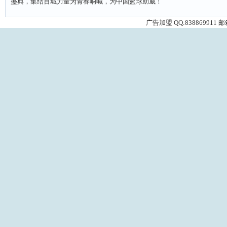
盛典，集结百城力量为青春呐喊，为中国篮球助威！
广告加盟 QQ:838869911 邮