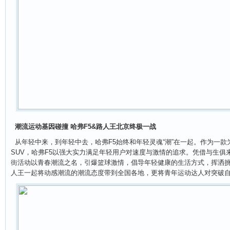
潮流运动基因碰撞 哈弗F5&路人王北京终极一战
从年轻中来，到年轻中去，哈弗F5始终和年轻灵魂“潮”在一起。作为一
SUV，哈弗F5以强大实力满足年轻用户对速度与激情的追求。凭借与生俱
街活动以青春潮流之名，引爆篮球激情，倡导年轻健康的生活方式，挥洒挑
人王一起将动感潮流的潮流态度带到全国各地，更将青年运动达人对突破