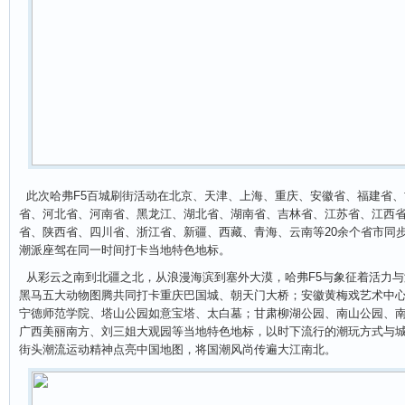
此次哈弗F5百城刷街活动在北京、天津、上海、重庆、安徽省、福建省、
省、河北省、河南省、黑龙江、湖北省、湖南省、吉林省、江苏省、江西
省、陕西省、四川省、浙江省、新疆、西藏、青海、云南等20余个省市同步
潮派座驾在同一时间打卡当地特色地标。
从彩云之南到北疆之北，从浪漫海滨到塞外大漠，哈弗F5与象征着活力与
黑马五大动物图腾共同打卡重庆巴国城、朝天门大桥；安徽黄梅戏艺术中
宁德师范学院、塔山公园如意宝塔、太白墓；甘肃柳湖公园、南山公园、
广西美丽南方、刘三姐大观园等当地特色地标，以时下流行的潮玩方式与城
街头潮流运动精神点亮中国地图，将国潮风尚传遍大江南北。