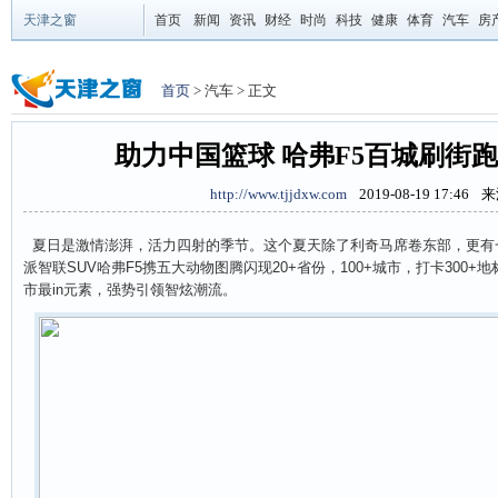
天津之窗
首页
新闻
资讯
财经
时尚
科技
健康
体育
汽车
房
首页
> 汽车 > 正文
助力中国篮球 哈弗F5百城刷街
http://www.tjjdxw.com
2019-08-19 17:46
来
夏日是激情澎湃，活力四射的季节。这个夏天除了利奇马席卷东部，更有
派智联SUV哈弗F5携五大动物图腾闪现20+省份，100+城市，打卡300
市最in元素，强势引领智炫潮流。