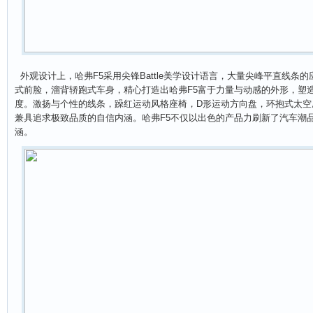
外观设计上，哈弗F5采用尖锋Battle美学设计语言，大量尖峰平直线条
式前脸，溜背轿跑式车身，精心打造出哈弗F5富于力量与动感的外形，塑
度。激扬与个性的线条，躁红运动风格座椅，D形运动方向盘，环抱式太空
兼具追求极致品质的自信内涵。哈弗F5不仅以出色的产品力刷新了汽车潮
涵。