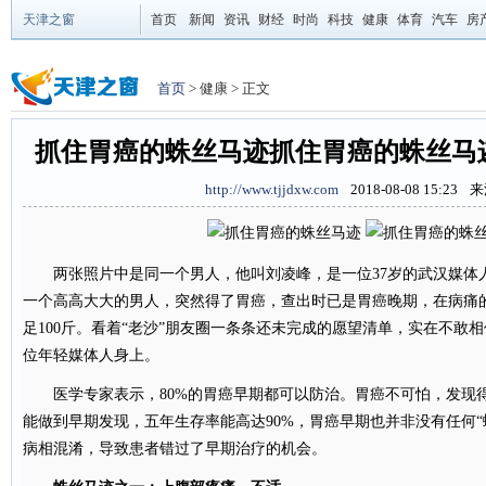
天津之窗
首页
新闻
资讯
财经
时尚
科技
健康
体育
汽车
房
首页
> 健康 > 正文
抓住胃癌的蛛丝马迹抓住胃癌的蛛丝
http://www.tjjdxw.com
是同一个
2018-08-08 15:23
来
两张照片中是同一个男人，他叫刘凌峰，是一位37岁的武汉媒体人
一个高高大大的男人，突然得了胃癌，查出时已是胃癌晚期，在病痛的
足100斤。看着“老沙”朋友圈一条条还未完成的愿望清单，实在不敢
位年轻媒体人身上。
医学专家表示，80%的胃癌早期都可以防治。胃癌不可怕，发现
能做到早期发现，五年生存率能高达90%，胃癌早期也并非没有任何“
病相混淆，导致患者错过了早期治疗的机会。