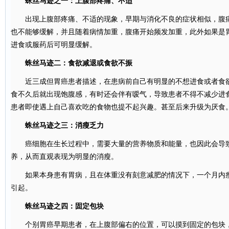
蛛丝马迹之一：上腹部疼痛、不适
出现上腹部疼痛、不适的现象，早期与消化不良的症状相似，腹痛
也不能够缓解，并且随着病情加重，腹痛开始频发加重，此外如果是
进食或服药后可明显缓解。
蛛丝马迹二：食欲减退或食欲不振
近三成但胃癌患者描述，在患病前自己有明显的不想进食或者食欲
食不久后就出现饱腹感，有时还会伴有嗳气，导致患者不得不减少进
患者即使遇上自己喜欢吃的食物也提不起兴趣。甚至后来升级为厌食
蛛丝马迹之三：消瘦乏力
癌细胞在生长过程中，需要大量的营养物质和能量，也因此会导致
养，从而直观表现为明显的消瘦。
如果本身患有胃病，且在体重没有刻意减肥的情况下，一个月内瘦
引起。
蛛丝马迹之四：固定包块
个别胃癌早期患者，在上腹部偏右的位置，可以摸到固定的包块，