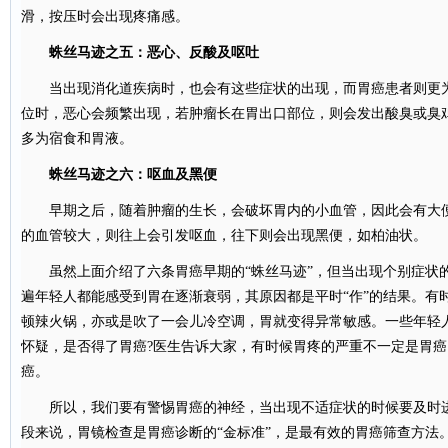
滑，按压时会出现疼痛感。
蛛丝马迹之五：恶心、反酸及呕吐
当出现消化道疾病时，也会有这些症状的出现，而胃癌患者则更为
位时，恶心会频繁出现，若肿瘤长在胃出口部位，则会发出酸臭或臭
多为宿食和胃液。
蛛丝马迹之六：呕血及黑便
早期之后，随着肿瘤的生长，会破坏胃内的小血管，因此会有大便
的血管较大，则往上会引发呕血，往下则会出现黑便，如柏油状。
虽然上面介绍了六条胃癌早期的“蛛丝马迹”，但当出现个别症状
遍年轻人都能感受到胃在逐渐衰弱，其原因都是平时“作”的结果。有
顿辣火锅，亦或是吹了一会儿冷空调，胃就变得异常敏感。一些年轻
怀疑，是否得了胃癌?医生告诉大家，有时候胃疼的严重不一定是胃
癌。
所以，我们要有警惕胃癌的神经，当出现不适症状的时候要及时进
段来说，胃镜检查是胃癌诊断的“金标准”，是最有效的胃癌筛查方法